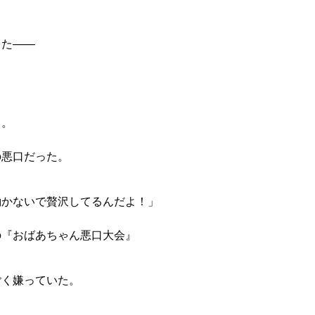
やった——
と。
の悪口だった。
働かないで贅沢してるんだよ！」
の『おばあちゃん悪口大会』
ごく嫌っていた。