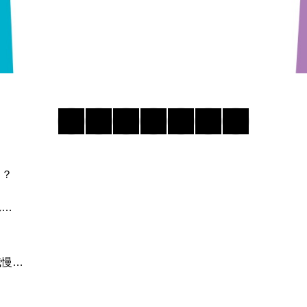
！？
れ…
我慢…