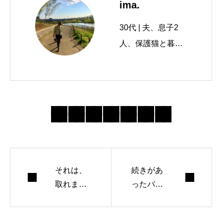
ima.
30代 | 夫、息子2
人、保護猫と暮ら
す。 友人と10年カ
フェを経営、妊娠
を機に現場を離れ
る。在宅での仕事
に魅力を感じ、ラ
イターの道へ。映
画鑑賞、読書、レ
それは、
ザークラフト、ガ
続きがあ
取れませ
ったバレ
ラス彫刻など…引
ん
ンタイン
きこもり系趣味を
もった、インドア