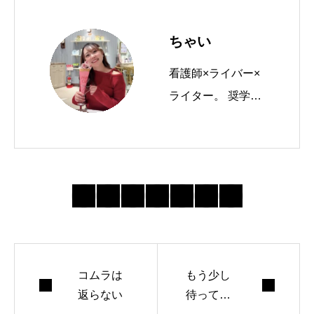
ちゃい
看護師×ライバー×
ライター。 奨学金
の返済に苦労し、
さまざまなジャン
ルのお仕事に挑戦
しました。 恋愛、
お金、人間関係。
今、悩んでいるあ
なたに、そっと寄
コムラは
り添えるエッセイ
もう少し
返らない
待って
をお届けできたら