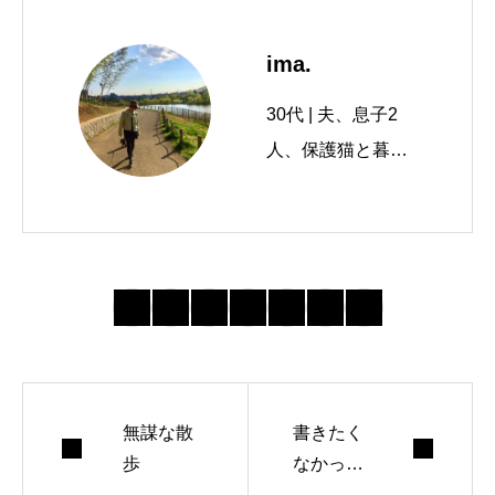
ima.
30代 | 夫、息子2
人、保護猫と暮ら
す。 友人と10年カ
フェを経営、妊娠
を機に現場を離れ
る。在宅での仕事
に魅力を感じ、ラ
イターの道へ。映
画鑑賞、読書、レ
無謀な散
ザークラフト、ガ
書きたく
歩
なかった
ラス彫刻など…引
手紙の結