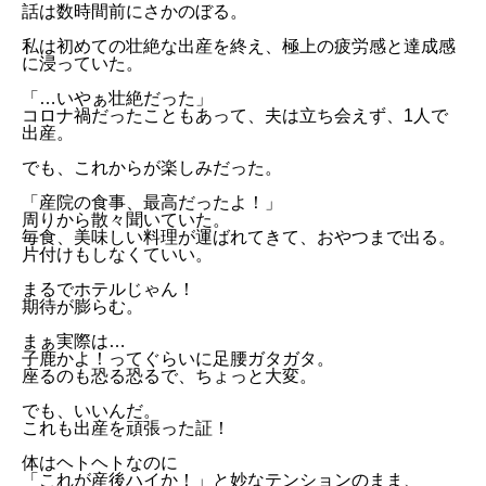
話は数時間前にさかのぼる。
私は初めての壮絶な出産を終え、極上の疲労感と達成感
に浸っていた。
「…いやぁ壮絶だった」
コロナ禍だったこともあって、夫は立ち会えず、1人で
出産。
でも、これからが楽しみだった。
「産院の食事、最高だったよ！」
周りから散々聞いていた。
毎食、美味しい料理が運ばれてきて、おやつまで出る。
片付けもしなくていい。
まるでホテルじゃん！
期待が膨らむ。
まぁ実際は…
子鹿かよ！ってぐらいに足腰ガタガタ。
座るのも恐る恐るで、ちょっと大変。
でも、いいんだ。
これも出産を頑張った証！
体はヘトヘトなのに
「これが産後ハイか！」と妙なテンションのまま、