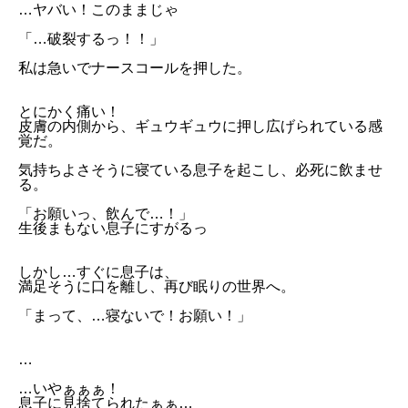
…ヤバい！このままじゃ
「…破裂するっ！！」
私は急いでナースコールを押した。
とにかく痛い！
皮膚の内側から、ギュウギュウに押し広げられている感
覚だ。
気持ちよさそうに寝ている息子を起こし、必死に飲ませ
る。
「お願いっ、飲んで…！」
生後まもない息子にすがるっ
しかし…すぐに息子は、
満足そうに口を離し、再び眠りの世界へ。
「まって、…寝ないで！お願い！」
…
…いやぁぁぁ！
息子に見捨てられたぁぁ…