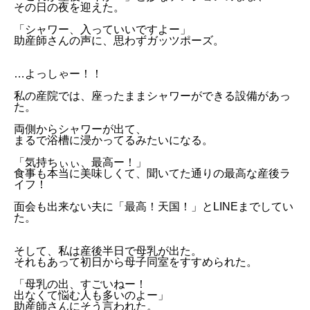
その日の夜を迎えた。
「シャワー、入っていいですよー」
助産師さんの声に、思わずガッツポーズ。
…よっしゃー！！
私の産院では、座ったままシャワーができる設備があっ
た。
両側からシャワーが出て、
まるで浴槽に浸かってるみたいになる。
「気持ちぃぃ、最高ー！」
食事も本当に美味しくて、聞いてた通りの最高な産後ラ
イフ！
面会も出来ない夫に「最高！天国！」とLINEまでしてい
た。
そして、私は産後半日で母乳が出た。
それもあって初日から母子同室をすすめられた。
「母乳の出、すごいねー！
出なくて悩む人も多いのよー」
助産師さんにそう言われた。